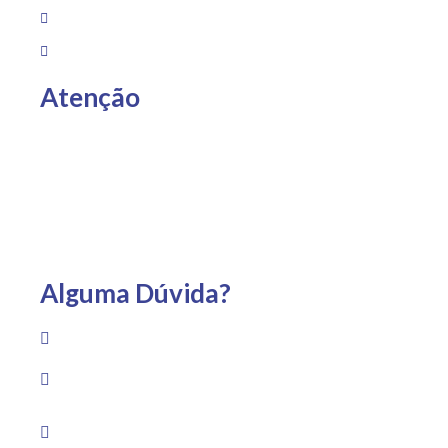
Sobre Nós
Loja
Atenção
Entregas somente para Espírito Santo, São Paulo e Rio
de Janeiro.
Alguma Dúvida?
(22) 99733-1959
Av. Guadalajara, 1530 – Praia Campista, Macaé – RJ
Segunda a sexta das 8h às 19h Sábado das 8h às
13h