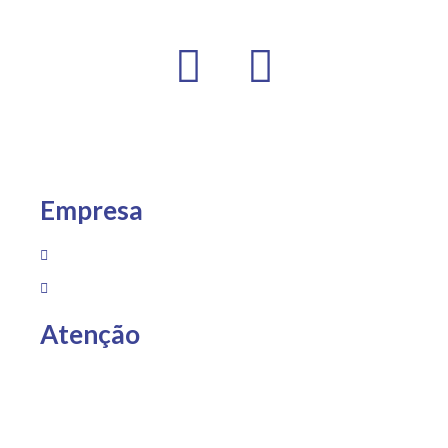
Empresa
Sobre Nós
Loja
Atenção
Entregas somente para Espírito Santo, São Paulo e Rio
de Janeiro.