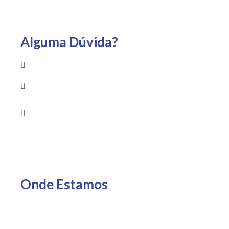
Alguma Dúvida?
(22) 99733-1959
Av. Guadalajara, 1530 – Praia Campista, Macaé – RJ
Segunda a sexta das 8h às 19h Sábado das 8h às
13h
Onde Estamos