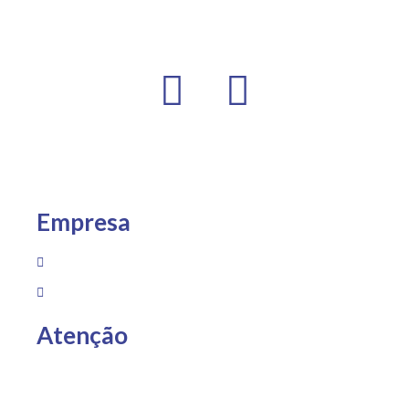
Empresa
Sobre Nós
Loja
Atenção
Entregas somente para Espírito Santo, São Paulo e Rio
de Janeiro.