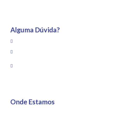
Alguma Dúvida?
(22) 99733-1959
Av. Guadalajara, 1530 – Praia Campista, Macaé – RJ
Segunda a sexta das 8h às 19h Sábado das 8h às
13h
Onde Estamos