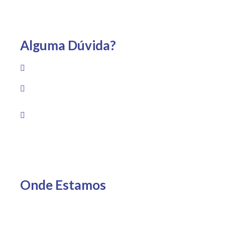
Alguma Dúvida?
(22) 99733-1959
Av. Guadalajara, 1530 – Praia Campista, Macaé – RJ
Segunda a sexta das 8h às 19h Sábado das 8h às
13h
Onde Estamos