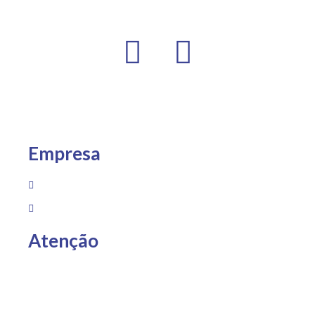
Empresa
Sobre Nós
Loja
Atenção
Entregas somente para Espírito Santo, São Paulo e Rio
de Janeiro.