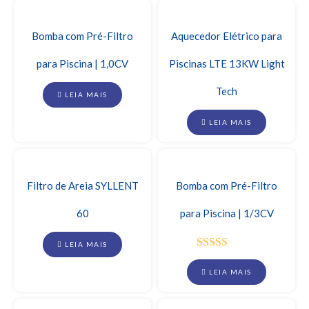
Bomba com Pré-Filtro
Aquecedor Elétrico para
para Piscina | 1,0CV
Piscinas LTE 13KW Light
Tech
LEIA MAIS
LEIA MAIS
Filtro de Areia SYLLENT
Bomba com Pré-Filtro
60
para Piscina | 1/3CV
LEIA MAIS
Avaliação
5.00
de 5
LEIA MAIS