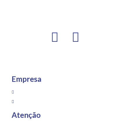
Empresa
Sobre Nós
Loja
Atenção
Entregas somente para Espírito Santo, São Paulo e Rio