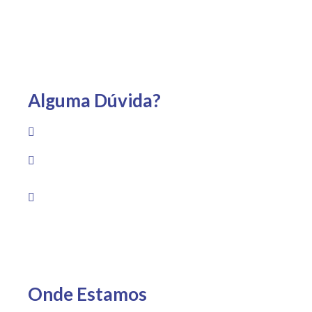
de Janeiro.
Alguma Dúvida?
(22) 99733-1959
Av. Guadalajara, 1530 – Praia Campista, Macaé – RJ
Segunda a sexta das 8h às 19h Sábado das 8h às
13h
Onde Estamos