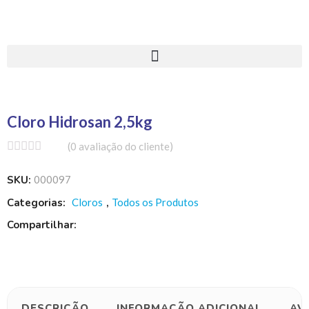
Cloro Hidrosan 2,5kg
(
0
avaliação do cliente)
SKU:
000097
Categorias:
Cloros
,
Todos os Produtos
Compartilhar:
DESCRIÇÃO
INFORMAÇÃO ADICIONAL
AV