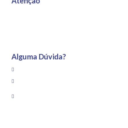
Atenção
Entregas somente para Espírito Santo, São Paulo e Rio
de Janeiro.
Alguma Dúvida?
(22) 99733-1959
Av. Guadalajara, 1530 – Praia Campista, Macaé – RJ
Segunda a sexta das 8h às 19h Sábado das 8h às
13h