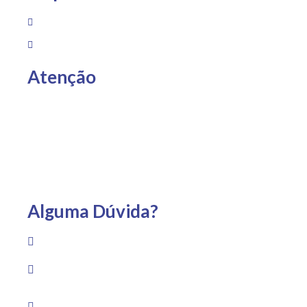
Sobre Nós
Loja
Atenção
Entregas somente para Espírito Santo, São Paulo e Rio
de Janeiro.
Alguma Dúvida?
(22) 99733-1959
Av. Guadalajara, 1530 – Praia Campista, Macaé – RJ
Segunda a sexta das 8h às 19h Sábado das 8h às