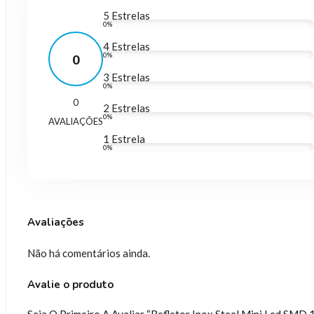
5 Estrelas
0%
4 Estrelas
0%
0
3 Estrelas
0%
0
2 Estrelas
0%
AVALIAÇÕES
1 Estrela
0%
Avaliações
Não há comentários ainda.
Avalie o produto
Seja O Primeiro A Avaliar “Refletor Inox Steel Mini Led SMD 