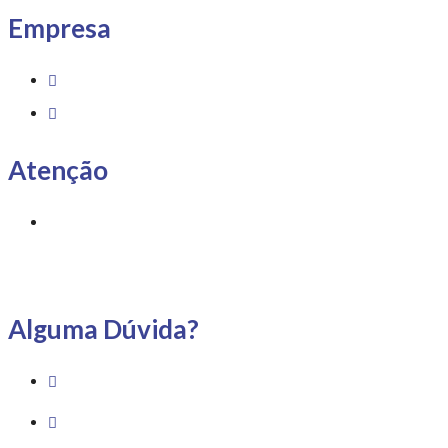
Empresa
Sobre Nós
Loja
Atenção
Entregas somente para
Espírito Santo, São
Paulo e Rio de Janeiro.
Alguma Dúvida?
(22) 99733-1959
Av. Guadalajara, 1530 – Praia Campista,
Macaé – RJ