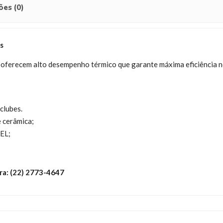
ões (0)
s
 oferecem alto desempenho térmico que garante máxima eficiência 
 clubes.
e cerâmica;
EL;
ra: (22) 2773-4647